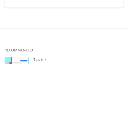
RECOMMENDED
Tips-trik
Cara Memperbaiki Masalah 'Android Tidak
Menerima Pesan Teks Dari iPhone'
16 Apr
Tips-trik
11 Tips Memperpanjang Masa Pakai Ponsel
Anda
1 Jun
Aplikasi Android
Perbedaan YouTube Biru dengan YouTube