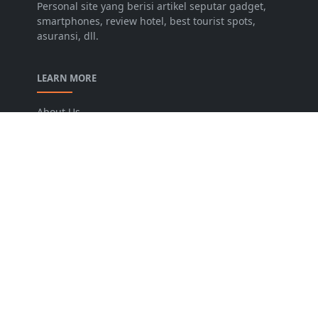
Personal site yang berisi artikel seputar gadget,
smartphones, review hotel, best tourist spots,
asuransi, dll.
LEARN MORE
About Us
Contact Us
Privacy Policy
Contents List
FOLLOW US