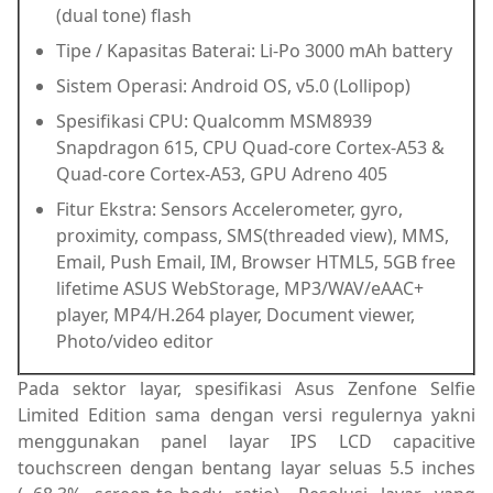
(dual tone) flash
Tipe / Kapasitas Baterai: Li-Po 3000 mAh battery
Sistem Operasi: Android OS, v5.0 (Lollipop)
Spesifikasi CPU: Qualcomm MSM8939
Snapdragon 615, CPU Quad-core Cortex-A53 &
Quad-core Cortex-A53, GPU Adreno 405
Fitur Ekstra: Sensors Accelerometer, gyro,
proximity, compass, SMS(threaded view), MMS,
Email, Push Email, IM, Browser HTML5, 5GB free
lifetime ASUS WebStorage, MP3/WAV/eAAC+
player, MP4/H.264 player, Document viewer,
Photo/video editor
Pada sektor layar, spesifikasi Asus Zenfone Selfie
Limited Edition sama dengan versi regulernya yakni
menggunakan panel layar IPS LCD capacitive
touchscreen dengan bentang layar seluas
5.5 inches