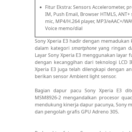
Fitur Ekstra: Sensors Accelerometer, p
IM, Push Email, Browser HTML5, ANT+ s
mic, MP4/H.264 player, MP3/eAAC+/WAV 
Voice memo/dial
Sony Xperia E3 hadir dengan memadukan k
dalam kategori
smartphone
yang ringan d
Layar Sony Xperia E3 menggunakan layar ful
dengan kecanggihan dari teknologi LCD IP
Xperia E3 juga telah dilengkapi dengan ant
berikan sensor Ambient light sensor.
Bagian dapur pacu Sony Xperia E3 di
MSM8926-2 mengandalkan procesor quad-
mendukung kinerja dapur pacunya, Sony m
dan pengolah grafis GPU Adreno 305.