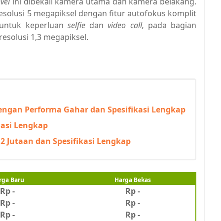
evel
ini dibekali kamera utama dan kamera belakang.
esolusi 5 megapiksel dengan fitur autofokus komplit
 untuk keperluan
selfie
dan
video call,
pada bagian
esolusi 1,3 megapiksel.
engan Performa Gahar dan Spesifikasi Lengkap
kasi Lengkap
 Jutaan dan Spesifikasi Lengkap
rga Baru
Harga Bekas
Rp -
Rp -
Rp -
Rp
-
Rp -
Rp -