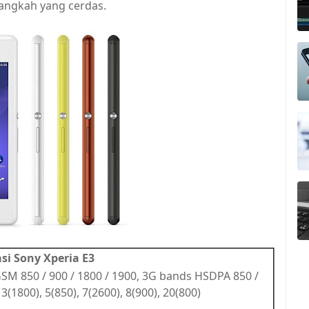
langkah yang cerdas.
asi Sony Xperia E3
GSM 850 / 900 / 1800 / 1900, 3G bands HSDPA 850 /
(1800), 5(850), 7(2600), 8(900), 20(800)