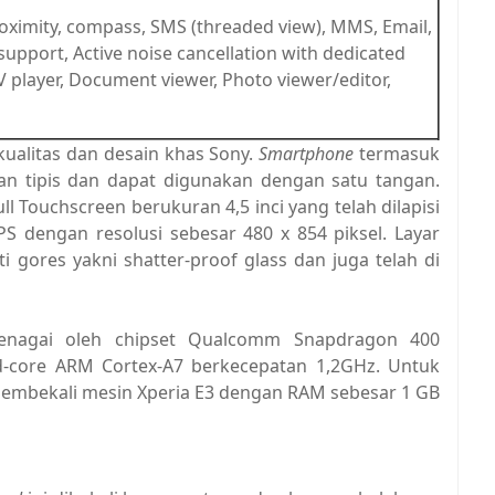
roximity, compass, SMS (threaded view), MMS, Email,
upport, Active noise cancellation with dedicated
player, Document viewer, Photo viewer/editor,
ualitas dan desain khas Sony.
Smartphone
termasuk
an tipis dan dapat digunakan dengan satu tangan.
l Touchscreen berukuran 4,5 inci yang telah dilapisi
S dengan resolusi sebesar 480 x 854 piksel. Layar
i gores yakni shatter-proof glass dan juga telah di
tenagai oleh chipset Qualcomm Snapdragon 400
core ARM Cortex-A7 berkecepatan 1,2GHz. Untuk
embekali mesin Xperia E3 dengan RAM sebesar 1 GB