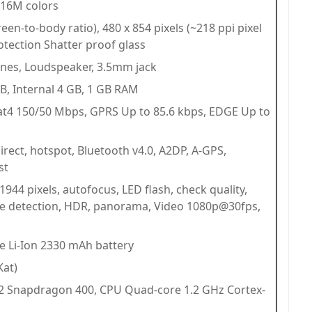
, 16M colors
reen-to-body ratio), 480 x 854 pixels (~218 ppi pixel
rotection Shatter proof glass
ones, Loudspeaker, 3.5mm jack
B, Internal 4 GB, 1 GB RAM
at4 150/50 Mbps, GPRS Up to 85.6 kbps, EDGE Up to
Direct, hotspot, Bluetooth v4.0, A2DP, A-GPS,
st
944 pixels, autofocus, LED flash, check quality,
ce detection, HDR, panorama, Video 1080p@30fps,
e Li-Ion 2330 mAh battery
Kat)
 Snapdragon 400, CPU Quad-core 1.2 GHz Cortex-