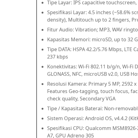
Tipe Layar: IPS capacitive touchscreen
Spesifikasi Layar: 4.5 inches (~58.6% sc
density), Multitouch up to 2 fingers, P
Fitur Audio: Vibration; MP3, WAV ringt
Kapasitas Memori: microSD, up to 32 G
Tipe DATA: HSPA 42.2/5.76 Mbps, LTE C
237 kbps
Konektivitas: Wi-Fi 802.11 b/g/n, Wi-Fi 
GLONASS, NFC, microUSB v2.0, USB Ho
Resolusi Kamera: Primary 5 MP, 2592 х 1
Features Geo-tagging, touch focus, fa
check quality, Secondary VGA
Tipe / Kapasitas Baterai: Non-removabl
Sistem Operasi: Android OS, v4.4.2 (Kit
Spesifikasi CPU: Qualcomm MSM8926-2
A7, GPU Adreno 305