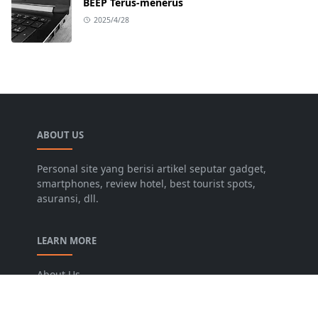
BEEP Terus-menerus
2025/4/28
ABOUT US
Personal site yang berisi artikel seputar gadget,
smartphones, review hotel, best tourist spots,
asuransi, dll.
LEARN MORE
About Us
Contact Us
Privacy Policy