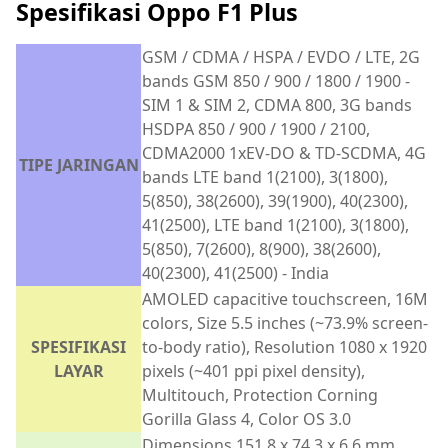
Spesifikasi Oppo F1 Plus
GSM / CDMA / HSPA / EVDO / LTE, 2G
bands GSM 850 / 900 / 1800 / 1900 -
SIM 1 & SIM 2, CDMA 800, 3G bands
HSDPA 850 / 900 / 1900 / 2100,
CDMA2000 1xEV-DO & TD-SCDMA, 4G
TIPE JARINGAN
bands LTE band 1(2100), 3(1800),
5(850), 38(2600), 39(1900), 40(2300),
41(2500), LTE band 1(2100), 3(1800),
5(850), 7(2600), 8(900), 38(2600),
40(2300), 41(2500) - India
AMOLED capacitive touchscreen, 16M
colors, Size 5.5 inches (~73.9% screen-
SPESIFIKASI
to-body ratio), Resolution 1080 x 1920
LAYAR
pixels (~401 ppi pixel density),
Multitouch, Protection Corning
Gorilla Glass 4, Color OS 3.0
Dimensions 151.8 x 74.3 x 6.6 mm