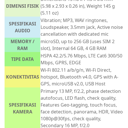
DIMENSI FISIK
(5.98 x 2.93 x 0.26 in), Weight 145 g
(5.11 oz)
Vibration; MP3, WAV ringtones,
SPESIFIKASI
Loudspeaker, 3.5mm jack, Active noise
AUDIO
cancellation with dedicated mic
MEMORY /
microSD, up to 256 GB (uses SIM 2
RAM
slot), Internal 64 GB, 4 GB RAM
HSPA 42.2/5.76 Mbps, LTE Cat6 300/50
TIPE DATA
Mbps, GPRS, EDGE
Wi-Fi 802.11 a/b/g/n, Wi-Fi Direct,
KONEKTIVITAS
hotspot, Bluetooth v4.0, GPS with A-
GPS, microUSB v2.0, USB Host
Primary 13 MP, f/2.2, phase detection
autofocus, LED flash, check quality,
SPESIFIKASI
Features Geo-tagging, touch focus,
KAMERA
face detection, panorama, HDR, Video
1080p@30fps, check quality,
Secondary 16 MP, f/2.0