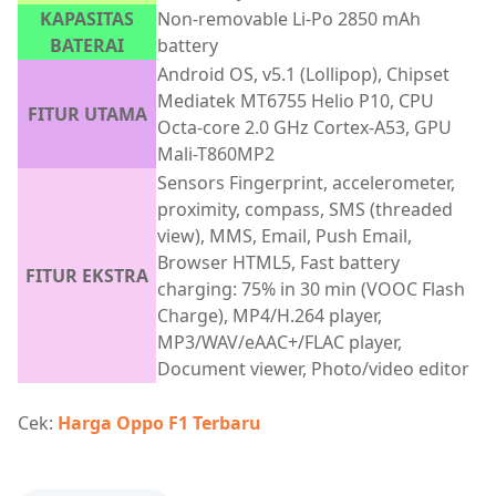
KAPASITAS
Non-removable Li-Po 2850 mAh
BATERAI
battery
Android OS, v5.1 (Lollipop), Chipset
Mediatek MT6755 Helio P10, CPU
FITUR UTAMA
Octa-core 2.0 GHz Cortex-A53, GPU
Mali-T860MP2
Sensors Fingerprint, accelerometer,
proximity, compass, SMS (threaded
view), MMS, Email, Push Email,
Browser HTML5, Fast battery
FITUR EKSTRA
charging: 75% in 30 min (VOOC Flash
Charge), MP4/H.264 player,
MP3/WAV/eAAC+/FLAC player,
Document viewer, Photo/video editor
Cek:
Harga Oppo F1 Terbaru