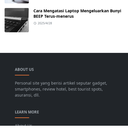
Cara Mengatasi Laptop Mengeluarkan Bunyi
BEEP Terus-menerus
2025/4/28
ABOUT US
Personal site yang berisi artikel seputar gadget,
smartphones, review hotel, best tourist spots,
asuransi, dll.
LEARN MORE
About Us