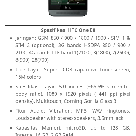
Spesifikasi HTC One E8
Jaringan: GSM 850 / 900 / 1800 / 1900 - SIM 1 &
SIM 2 (optional), 3G bands HSDPA 850 / 900 /
2100, 4G bands LTE band 1(2100), 3(1800), 7(2600),
8(900), 28(700)
Tipe Layar: Super LCD3 capacitive touchscreen,
16M colors
Spesifikasi Layar: 5.0 inches (~66.6% screen-to-
body ratio), 1080 x 1920 pixels (~441 ppi pixel
density), Multitouch, Corning Gorilla Glass 3
Fitur Audio: Vibration; MP3, WAV ringtones,
Loudspeaker with stereo speakers, 3.5mm jack
Kapasitas Memori: microSD, up to 128 GB,
Internal 16 GB, 2 GB RAM